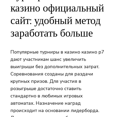
казино официальный
сайт: удобный метод
заработать больше
Популярные турниры в казино казино р7
дают участникам шанс увеличить
выигрыши без дополнительных затрат.
Соревнования созданы для раздачи
крупных призов. Для участия в
розыгрыше достаточно ставить
стандартно в любимых игровых
автоматах. Назначение наград
происходит на основании лидерборда.