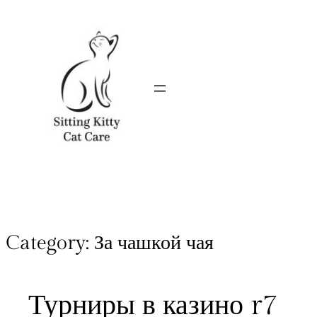
Category:
За чашкой чая
Турниры в казино r7