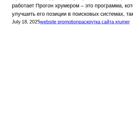
работает Прогон хрумером – это программа, ко
улучшить его позиции в поисковых системах, т
July 18, 2025
website promotion
раскрутка сайта xrumer