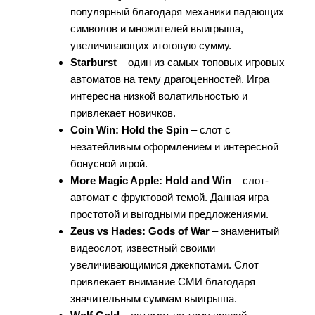
популярный благодаря механики падающих
символов и множителей выигрыша,
увеличивающих итоговую сумму.
Starburst
– один из самых топовых игровых
автоматов на тему драгоценностей. Игра
интересна низкой волатильностью и
привлекает новичков.
Coin Win: Hold the Spin
– слот с
незатейливым оформлением и интересной
бонусной игрой.
More Magic Apple: Hold and Win
– слот-
автомат с фруктовой темой. Данная игра
простотой и выгодными предложениями.
Zeus vs Hades: Gods of War
– знаменитый
видеослот, известный своими
увеличивающимися джекпотами. Слот
привлекает внимание СМИ благодаря
значительным суммам выигрыша.