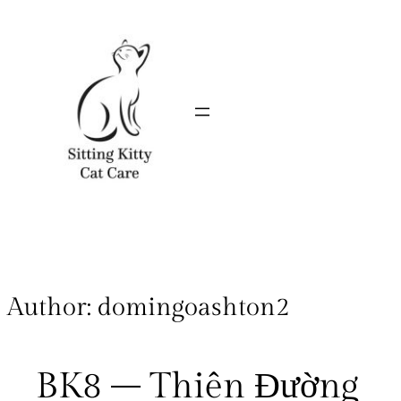
Author:
domingoashton2
BK8 – Thiên Đường