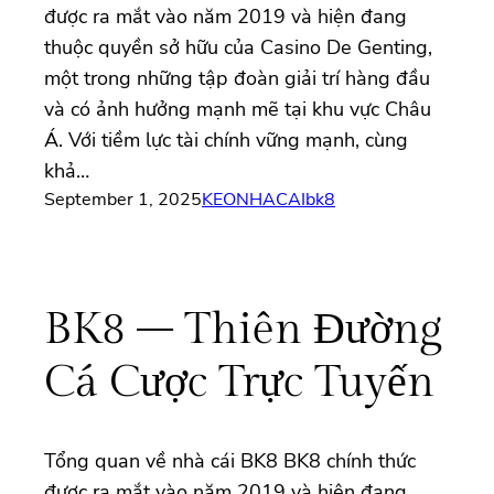
được ra mắt vào năm 2019 và hiện đang
thuộc quyền sở hữu của Casino De Genting,
một trong những tập đoàn giải trí hàng đầu
và có ảnh hưởng mạnh mẽ tại khu vực Châu
Á. Với tiềm lực tài chính vững mạnh, cùng
khả…
September 1, 2025
KEONHACAI
bk8
BK8 – Thiên Đường
Cá Cược Trực Tuyến
Tổng quan về nhà cái BK8 BK8 chính thức
được ra mắt vào năm 2019 và hiện đang