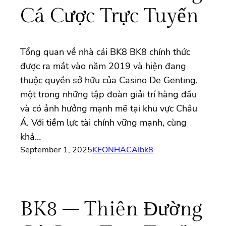
Cá Cược Trực Tuyến
Tổng quan về nhà cái BK8 BK8 chính thức
được ra mắt vào năm 2019 và hiện đang
thuộc quyền sở hữu của Casino De Genting,
một trong những tập đoàn giải trí hàng đầu
và có ảnh hưởng mạnh mẽ tại khu vực Châu
Á. Với tiềm lực tài chính vững mạnh, cùng
khả…
September 1, 2025
KEONHACAI
bk8
BK8 – Thiên Đường