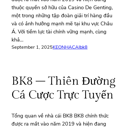
thuộc quyền sở hữu của Casino De Genting,
một trong những tập đoàn giải trí hàng đầu
và có ảnh hưởng mạnh mẽ tại khu vực Châu
Á. Với tiềm lực tài chính vững mạnh, cùng
khả…
September 1, 2025
KEONHACAI
bk8
BK8 – Thiên Đường
Cá Cược Trực Tuyến
Tổng quan về nhà cái BK8 BK8 chính thức
được ra mắt vào năm 2019 và hiện đang