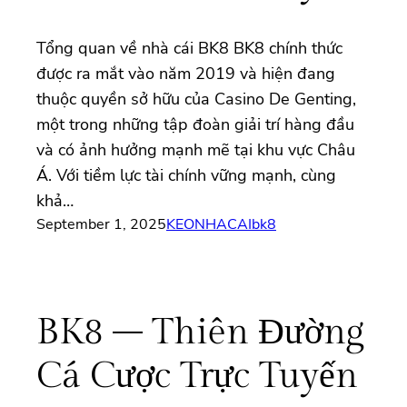
Tổng quan về nhà cái BK8 BK8 chính thức
được ra mắt vào năm 2019 và hiện đang
thuộc quyền sở hữu của Casino De Genting,
một trong những tập đoàn giải trí hàng đầu
và có ảnh hưởng mạnh mẽ tại khu vực Châu
Á. Với tiềm lực tài chính vững mạnh, cùng
khả…
September 1, 2025
KEONHACAI
bk8
BK8 – Thiên Đường
Cá Cược Trực Tuyến