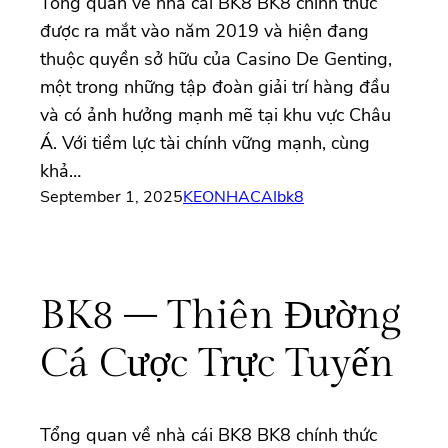
Tổng quan về nhà cái BK8 BK8 chính thức
được ra mắt vào năm 2019 và hiện đang
thuộc quyền sở hữu của Casino De Genting,
một trong những tập đoàn giải trí hàng đầu
và có ảnh hưởng mạnh mẽ tại khu vực Châu
Á. Với tiềm lực tài chính vững mạnh, cùng
khả…
September 1, 2025
KEONHACAI
bk8
BK8 – Thiên Đường
Cá Cược Trực Tuyến
Tổng quan về nhà cái BK8 BK8 chính thức