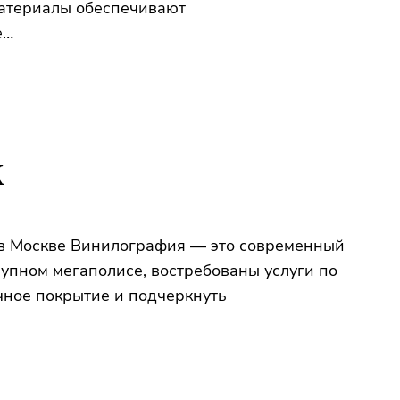
материалы обеспечивают
е…
ж
 в Москве Винилография — это современный
упном мегаполисе, востребованы услуги по
чное покрытие и подчеркнуть