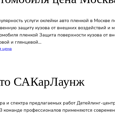
лярность услуги оклейки авто пленкой в Москве п
твенную защиту кузова от внешних воздействий и 
томобиля пленкой Защита поверхности кузова от в
овой и глянцевой…
я цена
вто САКарЛаунж
тра и спектра предлагаемых работ Детейлинг-цен
 В команде профессионалов применяются современ