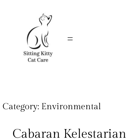
Category:
Environmental
Cabaran Kelestarian