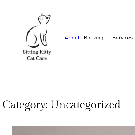
About
Booking
Services
Category:
Uncategorized