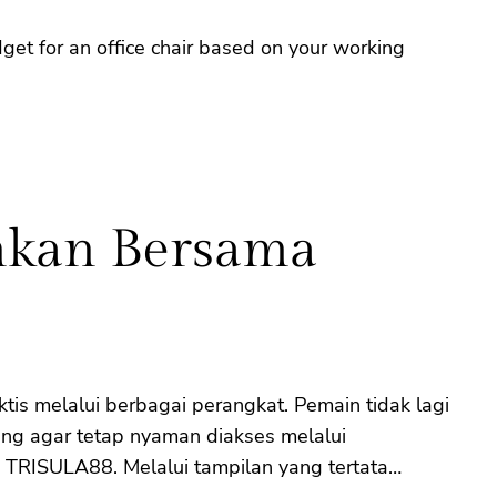
get for an office chair based on your working
nkan Bersama
tis melalui berbagai perangkat. Pemain tidak lagi
ng agar tetap nyaman diakses melalui
TRISULA88. Melalui tampilan yang tertata…