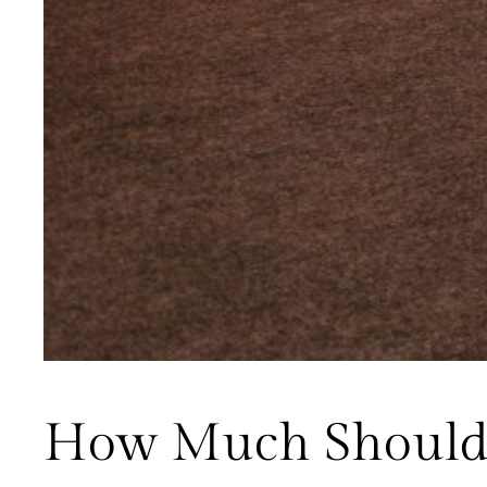
How Much Should 