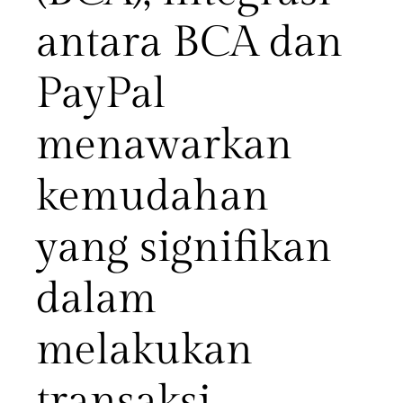
antara BCA dan
PayPal
menawarkan
kemudahan
yang signifikan
dalam
melakukan
transaksi