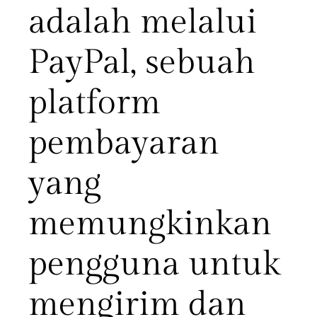
adalah melalui
PayPal, sebuah
platform
pembayaran
yang
memungkinkan
pengguna untuk
mengirim dan