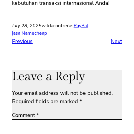
kebutuhan transaksi internasional Anda!
July 28, 2025
wildacontreras
PayPal
jasa Namecheap
Previous
Next
Leave a Reply
Your email address will not be published.
Required fields are marked
*
Comment
*