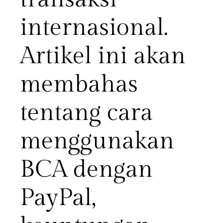
internasional.
Artikel ini akan
membahas
tentang cara
menggunakan
BCA dengan
PayPal,