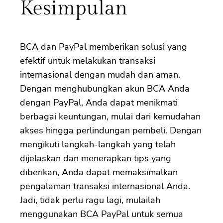
Kesimpulan
BCA dan PayPal memberikan solusi yang
efektif untuk melakukan transaksi
internasional dengan mudah dan aman.
Dengan menghubungkan akun BCA Anda
dengan PayPal, Anda dapat menikmati
berbagai keuntungan, mulai dari kemudahan
akses hingga perlindungan pembeli. Dengan
mengikuti langkah-langkah yang telah
dijelaskan dan menerapkan tips yang
diberikan, Anda dapat memaksimalkan
pengalaman transaksi internasional Anda.
Jadi, tidak perlu ragu lagi, mulailah
menggunakan BCA PayPal untuk semua