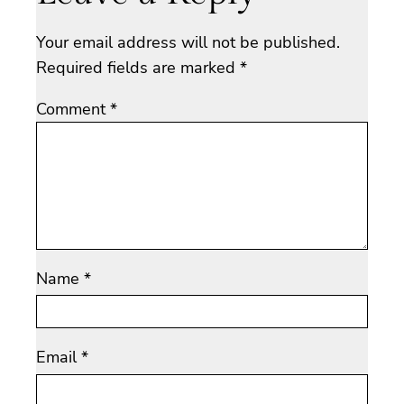
Your email address will not be published.
Required fields are marked
*
Comment
*
Name
*
Email
*