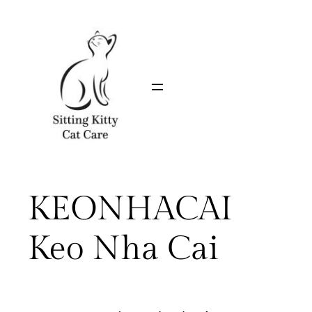
Skip
to
content
KEONHACAI
Keo Nha Cai