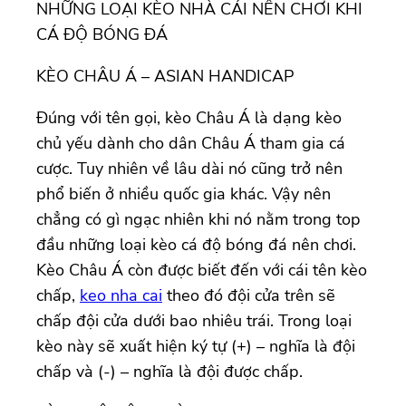
NHỮNG LOẠI KÈO NHÀ CÁI NÊN CHƠI KHI
CÁ ĐỘ BÓNG ĐÁ
KÈO CHÂU Á – ASIAN HANDICAP
Đúng với tên gọi, kèo Châu Á là dạng kèo
chủ yếu dành cho dân Châu Á tham gia cá
cược. Tuy nhiên về lâu dài nó cũng trở nên
phổ biến ở nhiều quốc gia khác. Vậy nên
chẳng có gì ngạc nhiên khi nó nằm trong top
đầu những loại kèo cá độ bóng đá nên chơi.
Kèo Châu Á còn được biết đến với cái tên kèo
chấp,
keo nha cai
theo đó đội cửa trên sẽ
chấp đội cửa dưới bao nhiêu trái. Trong loại
kèo này sẽ xuất hiện ký tự (+) – nghĩa là đội
chấp và (-) – nghĩa là đội được chấp.