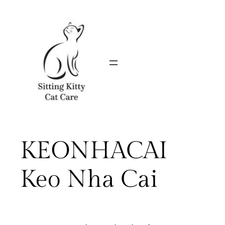
Skip
to
content
KEONHACAI
Keo Nha Cai