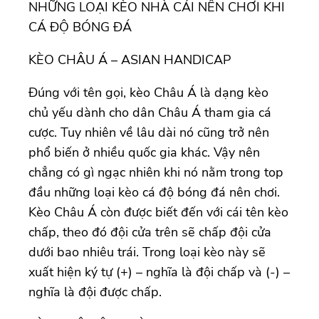
NHỮNG LOẠI KÈO NHÀ CÁI NÊN CHƠI KHI
CÁ ĐỘ BÓNG ĐÁ
KÈO CHÂU Á – ASIAN HANDICAP
Đúng với tên gọi, kèo Châu Á là dạng kèo
chủ yếu dành cho dân Châu Á tham gia cá
cược. Tuy nhiên về lâu dài nó cũng trở nên
phổ biến ở nhiều quốc gia khác. Vậy nên
chẳng có gì ngạc nhiên khi nó nằm trong top
đầu những loại kèo cá độ bóng đá nên chơi.
Kèo Châu Á còn được biết đến với cái tên kèo
chấp, theo đó đội cửa trên sẽ chấp đội cửa
dưới bao nhiêu trái. Trong loại kèo này sẽ
xuất hiện ký tự (+) – nghĩa là đội chấp và (-) –
nghĩa là đội được chấp.