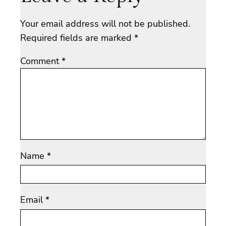
Your email address will not be published.
Required fields are marked
*
Comment
*
Name
*
Email
*