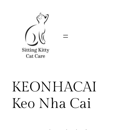
Skip
to
content
KEONHACAI
Keo Nha Cai