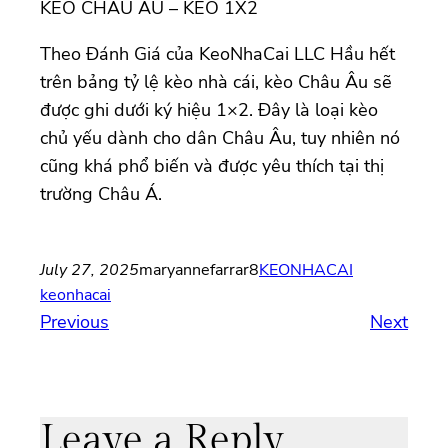
KÈO CHÂU ÂU – KÈO 1X2
Theo Đánh Giá của KeoNhaCai LLC Hầu hết
trên bảng tỷ lệ kèo nhà cái, kèo Châu Âu sẽ
được ghi dưới ký hiệu 1×2. Đây là loại kèo
chủ yếu dành cho dân Châu Âu, tuy nhiên nó
cũng khá phổ biến và được yêu thích tại thị
trường Châu Á.
July 27, 2025
maryannefarrar8
KEONHACAI
keonhacai
Previous
Next
Leave a Reply