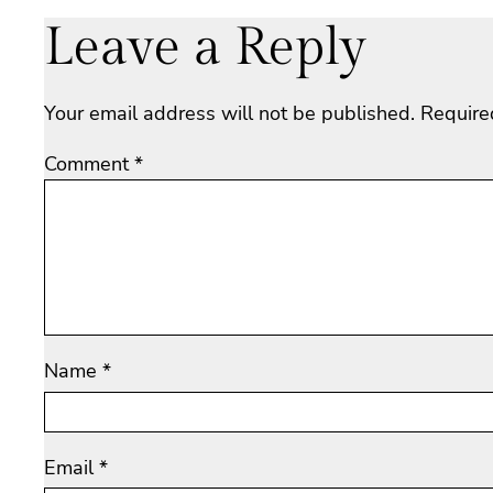
Leave a Reply
Your email address will not be published.
Require
Comment
*
Name
*
Email
*