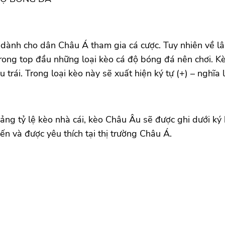
dành cho dân Châu Á tham gia cá cược. Tuy nhiên về lâ
rong top đầu những loại kèo cá độ bóng đá nên chơi. Kè
 trái. Trong loại kèo này sẽ xuất hiện ký tự (+) – nghĩa 
g tỷ lệ kèo nhà cái, kèo Châu Âu sẽ được ghi dưới ký 
n và được yêu thích tại thị trường Châu Á.