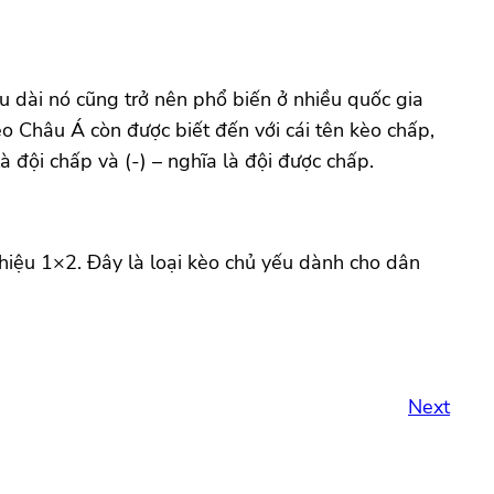
u dài nó cũng trở nên phổ biến ở nhiều quốc gia
o Châu Á còn được biết đến với cái tên kèo chấp,
là đội chấp và (-) – nghĩa là đội được chấp.
hiệu 1×2. Đây là loại kèo chủ yếu dành cho dân
Next