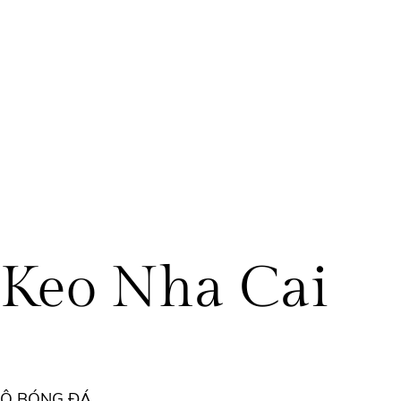
eo Nha Cai
ĐỘ BÓNG ĐÁ