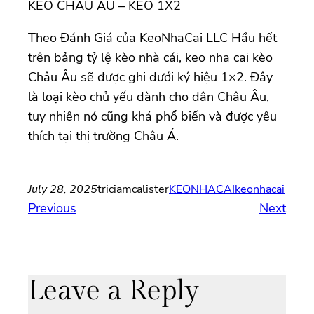
KÈO CHÂU ÂU – KÈO 1X2
Theo Đánh Giá của KeoNhaCai LLC Hầu hết
trên bảng tỷ lệ kèo nhà cái, keo nha cai kèo
Châu Âu sẽ được ghi dưới ký hiệu 1×2. Đây
là loại kèo chủ yếu dành cho dân Châu Âu,
tuy nhiên nó cũng khá phổ biến và được yêu
thích tại thị trường Châu Á.
July 28, 2025
triciamcalister
KEONHACAI
keonhacai
Previous
Next
Leave a Reply