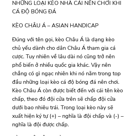
NHỮNG LOẠI KÈO NHÀ CÁI NÊN CHƠI KHI
CÁ ĐỘ BÓNG ĐÁ
KÈO CHÂU Á – ASIAN HANDICAP
Đúng với tên gọi, kèo Châu Á là dạng kèo
chủ yếu dành cho dân Châu Á tham gia cá
cược. Tuy nhiên về lâu dài nó cũng trở nên
phổ biến ở nhiều quốc gia khác. Vậy nên
chẳng có gì ngạc nhiên khi nó nằm trong top
đầu những loại kèo cá độ bóng đá nên chơi.
Kèo Châu Á còn được biết đến với cái tên kèo
chấp, theo đó đội cửa trên sẽ chấp đội cửa
dưới bao nhiêu trái. Trong loại kèo này sẽ
xuất hiện ký tự (+) – nghĩa là đội chấp và (-) –
nghĩa là đội được chấp.