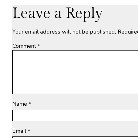
Leave a Reply
Your email address will not be published.
Require
Comment
*
Name
*
Email
*