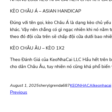
KÈO CHÂU Á – ASIAN HANDICAP
Đúng với tên gọi, kèo Châu Á là dạng kèo chủ yếu 
khác. Vậy nên chẳng có gì ngạc nhiên khi nó nằm t
theo đó đội cửa trên sẽ chấp đội cửa dưới bao nhiêu
KÈO CHÂU ÂU – KÈO 1X2
Theo Đánh Giá của KeoNhaCai LLC Hầu hết trên bả
cho dân Châu Âu, tuy nhiên nó cũng khá phổ biến v
August 1, 2025
sherylgrenda687
KEONHACAI
keonhacai
Previous