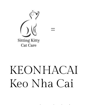
Skip
to
content
KEONHACAI
Keo Nha Cai