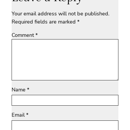
Your email address will not be published.
Required fields are marked
*
Comment
*
Name
*
Email
*