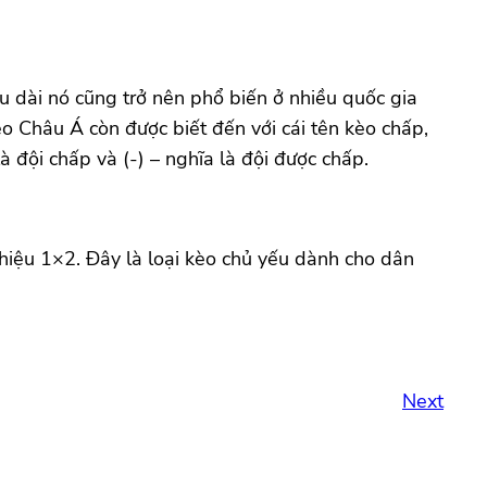
u dài nó cũng trở nên phổ biến ở nhiều quốc gia
o Châu Á còn được biết đến với cái tên kèo chấp,
là đội chấp và (-) – nghĩa là đội được chấp.
hiệu 1×2. Đây là loại kèo chủ yếu dành cho dân
Next