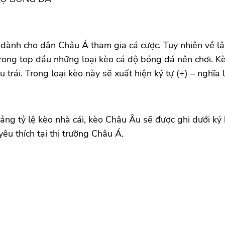
dành cho dân Châu Á tham gia cá cược. Tuy nhiên về lâ
rong top đầu những loại kèo cá độ bóng đá nên chơi. Kè
 trái. Trong loại kèo này sẽ xuất hiện ký tự (+) – nghĩa 
ng tỷ lệ kèo nhà cái, kèo Châu Âu sẽ được ghi dưới ký 
êu thích tại thị trường Châu Á.