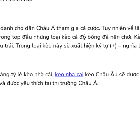
dành cho dân Châu Á tham gia cá cược. Tuy nhiên về lâ
rong top đầu những loại kèo cá độ bóng đá nên chơi. Kè
 trái. Trong loại kèo này sẽ xuất hiện ký tự (+) – nghĩa 
ng tỷ lệ kèo nhà cái,
keo nha cai
kèo Châu Âu sẽ được g
à được yêu thích tại thị trường Châu Á.