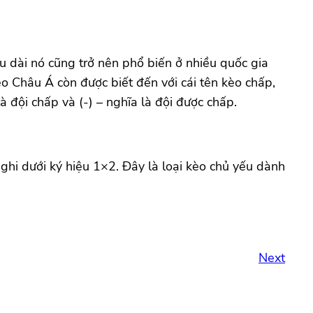
u dài nó cũng trở nên phổ biến ở nhiều quốc gia
o Châu Á còn được biết đến với cái tên kèo chấp,
là đội chấp và (-) – nghĩa là đội được chấp.
hi dưới ký hiệu 1×2. Đây là loại kèo chủ yếu dành
Next