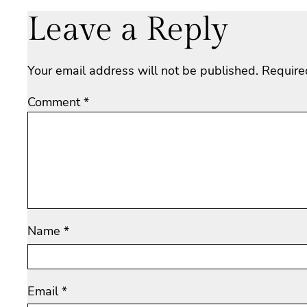
Leave a Reply
Your email address will not be published.
Require
Comment
*
Name
*
Email
*