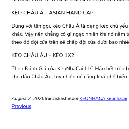
KÈO CHÂU Á – ASIAN HANDICAP
Đúng với tên gọi, kèo Châu Á là dạng kèo chủ yếu 
khác. Vậy nên chẳng có gì ngạc nhiên khi nó nằm t
theo đó đội cửa trên sẽ chấp đội cửa dưới bao nhiêu
KÈO CHÂU ÂU – KÈO 1X2
Theo Đánh Giá của KeoNhaCai LLC Hầu hết trên bả
cho dân Châu Âu, tuy nhiên nó cũng khá phổ biến v
August 2, 2025
franziskasheldon
KEONHACAI
keonhacai
Previous