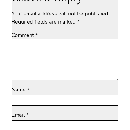
Your email address will not be published.
Required fields are marked
*
Comment
*
Name
*
Email
*