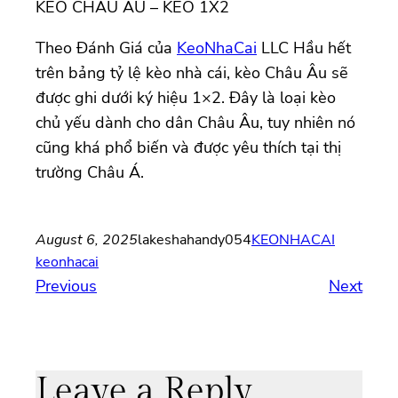
KÈO CHÂU ÂU – KÈO 1X2
Theo Đánh Giá của
KeoNhaCai
LLC Hầu hết
trên bảng tỷ lệ kèo nhà cái, kèo Châu Âu sẽ
được ghi dưới ký hiệu 1×2. Đây là loại kèo
chủ yếu dành cho dân Châu Âu, tuy nhiên nó
cũng khá phổ biến và được yêu thích tại thị
trường Châu Á.
August 6, 2025
lakeshahandy054
KEONHACAI
keonhacai
Previous
Next
Leave a Reply