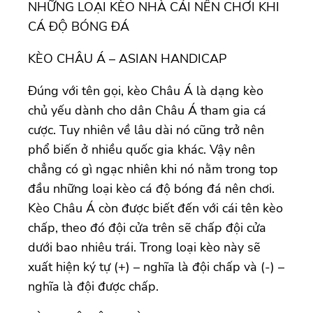
NHỮNG LOẠI KÈO NHÀ CÁI NÊN CHƠI KHI
CÁ ĐỘ BÓNG ĐÁ
KÈO CHÂU Á – ASIAN HANDICAP
Đúng với tên gọi, kèo Châu Á là dạng kèo
chủ yếu dành cho dân Châu Á tham gia cá
cược. Tuy nhiên về lâu dài nó cũng trở nên
phổ biến ở nhiều quốc gia khác. Vậy nên
chẳng có gì ngạc nhiên khi nó nằm trong top
đầu những loại kèo cá độ bóng đá nên chơi.
Kèo Châu Á còn được biết đến với cái tên kèo
chấp, theo đó đội cửa trên sẽ chấp đội cửa
dưới bao nhiêu trái. Trong loại kèo này sẽ
xuất hiện ký tự (+) – nghĩa là đội chấp và (-) –
nghĩa là đội được chấp.