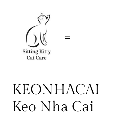
Skip
to
content
KEONHACAI
Keo Nha Cai