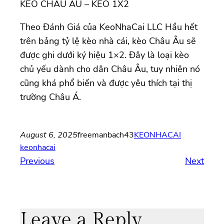
KÈO CHÂU ÂU – KÈO 1X2
Theo Đánh Giá của KeoNhaCai LLC Hầu hết
trên bảng tỷ lệ kèo nhà cái, kèo Châu Âu sẽ
được ghi dưới ký hiệu 1×2. Đây là loại kèo
chủ yếu dành cho dân Châu Âu, tuy nhiên nó
cũng khá phổ biến và được yêu thích tại thị
trường Châu Á.
August 6, 2025
freemanbach43
KEONHACAI
keonhacai
Previous
Next
Leave a Reply