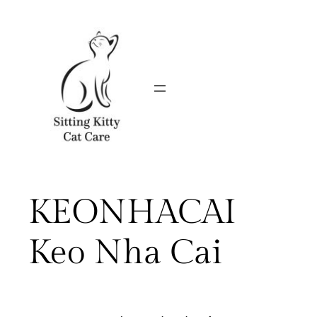
Skip
to
content
KEONHACAI
Keo Nha Cai