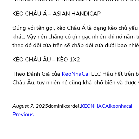
KÈO CHÂU Á – ASIAN HANDICAP
Đúng với tên gọi, kèo Châu Á là dạng kèo chủ yếu 
khác. Vậy nên chẳng có gì ngạc nhiên khi nó nằm t
theo đó đội cửa trên sẽ chấp đội cửa dưới bao nhiêu
KÈO CHÂU ÂU – KÈO 1X2
Theo Đánh Giá của
KeoNhaCai
LLC Hầu hết trên bả
Châu Âu, tuy nhiên nó cũng khá phổ biến và được y
August 7, 2025
dominikcardell
KEONHACAI
keonhacai
Previous