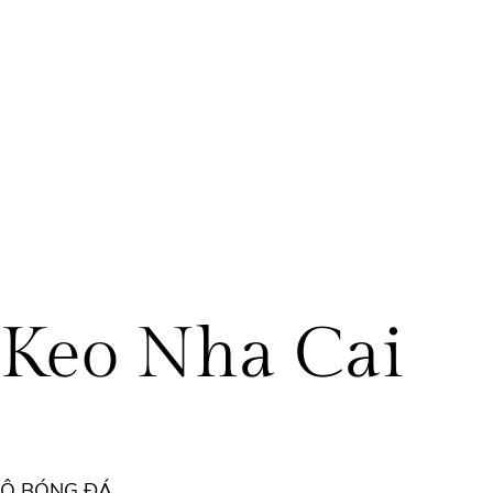
eo Nha Cai
ĐỘ BÓNG ĐÁ