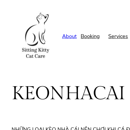
Skip
to
content
About
Booking
Services
KEONHACAI K
NHỮNG LOẠI KÈO NHÀ CÁI NÊN CHƠI KHI CÁ 