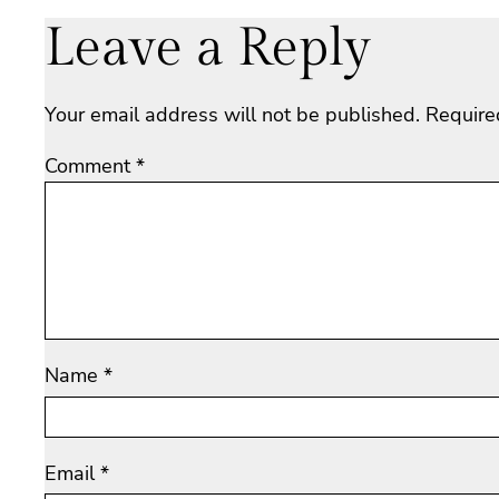
Leave a Reply
Your email address will not be published.
Require
Comment
*
Name
*
Email
*