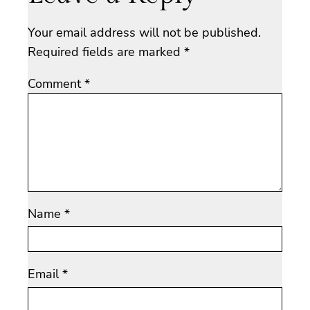
Your email address will not be published.
Required fields are marked
*
Comment
*
Name
*
Email
*