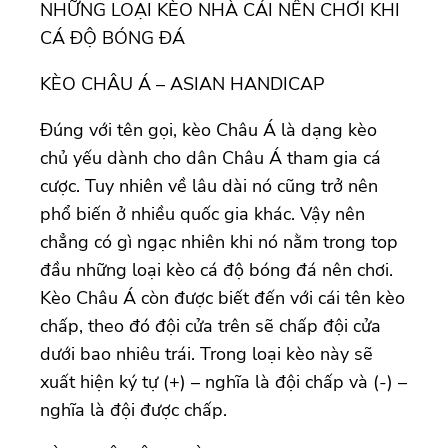
NHỮNG LOẠI KÈO NHÀ CÁI NÊN CHƠI KHI
CÁ ĐỘ BÓNG ĐÁ
KÈO CHÂU Á – ASIAN HANDICAP
Đúng với tên gọi, kèo Châu Á là dạng kèo
chủ yếu dành cho dân Châu Á tham gia cá
cược. Tuy nhiên về lâu dài nó cũng trở nên
phổ biến ở nhiều quốc gia khác. Vậy nên
chẳng có gì ngạc nhiên khi nó nằm trong top
đầu những loại kèo cá độ bóng đá nên chơi.
Kèo Châu Á còn được biết đến với cái tên kèo
chấp, theo đó đội cửa trên sẽ chấp đội cửa
dưới bao nhiêu trái. Trong loại kèo này sẽ
xuất hiện ký tự (+) – nghĩa là đội chấp và (-) –
nghĩa là đội được chấp.