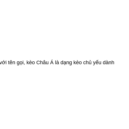
n gọi, kèo Châu Á là dạng kèo chủ yếu dành