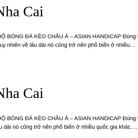
ha Cai
BÓNG ĐÁ KÈO CHÂU Á – ASIAN HANDICAP Đúng với tê
y nhiên về lâu dài nó cũng trở nên phổ biến ở nhiều…
ha Cai
BÓNG ĐÁ KÈO CHÂU Á – ASIAN HANDICAP Đúng với tê
u dài nó cũng trở nên phổ biến ở nhiều quốc gia khác.…