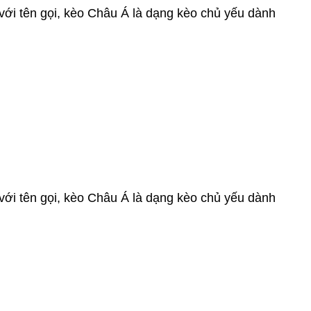
n gọi, kèo Châu Á là dạng kèo chủ yếu dành
n gọi, kèo Châu Á là dạng kèo chủ yếu dành