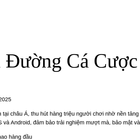
 Đường Cá Cược 
2025
 tại châu Á, thu hút hàng triệu người chơi nhờ nền tảng 
S và Android, đảm bảo trải nghiệm mượt mà, bảo mật và 
thao hàng đầu