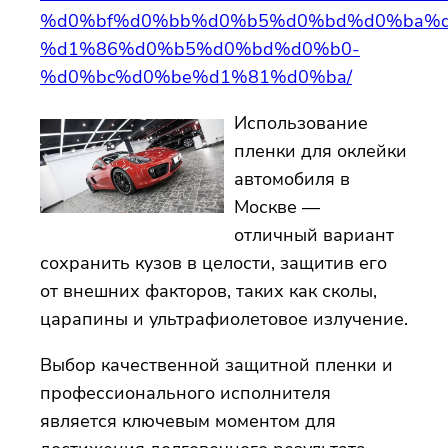
%d0%bf%d0%bb%d0%b5%d0%bd%d0%ba%d
%d1%86%d0%b5%d0%bd%d0%b0-
%d0%bc%d0%be%d1%81%d0%ba/
Использование
пленки для оклейки
автомобиля в
Москве —
отличный вариант
сохранить кузов в целости, защитив его
от внешних факторов, таких как сколы,
царапины и ультрафиолетовое излучение.
Выбор качественной защитной пленки и
профессионального исполнителя
является ключевым моментом для