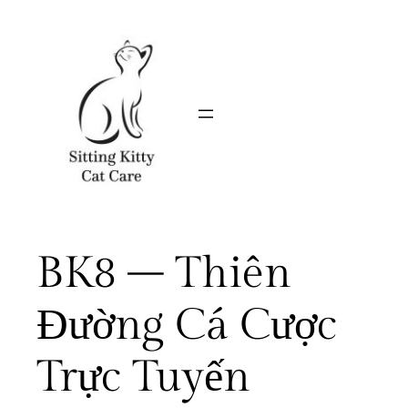
Skip
to
content
BK8 – Thiên
Đường Cá Cược
Trực Tuyến