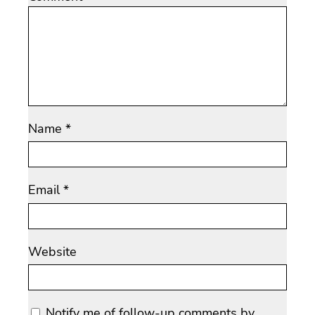
Name
*
Email
*
Website
Notify me of follow-up comments by