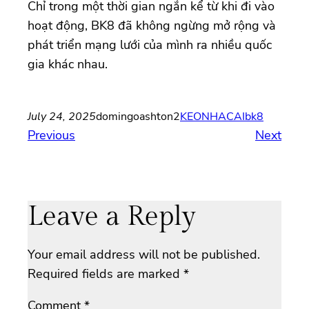
Chỉ trong một thời gian ngắn kể từ khi đi vào
hoạt động, BK8 đã không ngừng mở rộng và
phát triển mạng lưới của mình ra nhiều quốc
gia khác nhau.
July 24, 2025
domingoashton2
KEONHACAI
bk8
Previous
Next
Leave a Reply
Your email address will not be published.
Required fields are marked
*
Comment
*