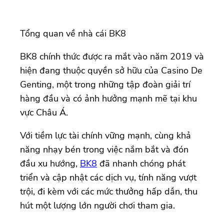
Tổng quan về nhà cái BK8
BK8 chính thức được ra mắt vào năm 2019 và
hiện đang thuộc quyền sở hữu của Casino De
Genting, một trong những tập đoàn giải trí
hàng đầu và có ảnh hưởng mạnh mẽ tại khu
vực Châu Á.
Với tiềm lực tài chính vững mạnh, cùng khả
năng nhạy bén trong việc nắm bắt và đón
đầu xu hướng,
BK8
đã nhanh chóng phát
triển và cập nhật các dịch vụ, tính năng vượt
trội, đi kèm với các mức thưởng hấp dẫn, thu
hút một lượng lớn người chơi tham gia.