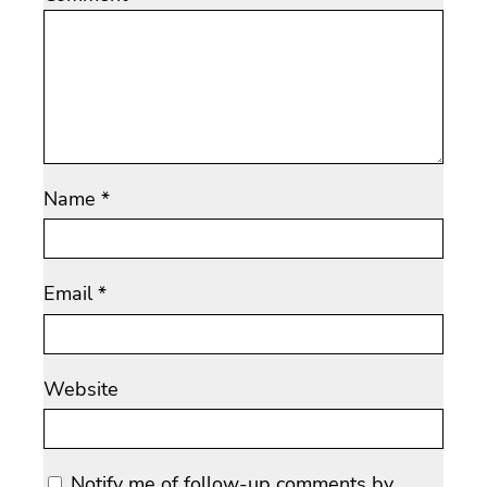
Name
*
Email
*
Website
Notify me of follow-up comments by