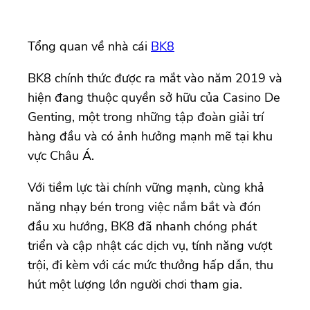
Tổng quan về nhà cái
BK8
BK8 chính thức được ra mắt vào năm 2019 và
hiện đang thuộc quyền sở hữu của Casino De
Genting, một trong những tập đoàn giải trí
hàng đầu và có ảnh hưởng mạnh mẽ tại khu
vực Châu Á.
Với tiềm lực tài chính vững mạnh, cùng khả
năng nhạy bén trong việc nắm bắt và đón
đầu xu hướng, BK8 đã nhanh chóng phát
triển và cập nhật các dịch vụ, tính năng vượt
trội, đi kèm với các mức thưởng hấp dẫn, thu
hút một lượng lớn người chơi tham gia.