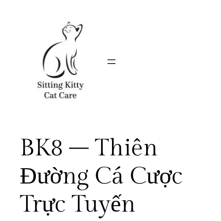
Skip
to
content
BK8 – Thiên
Đường Cá Cược
Trực Tuyến