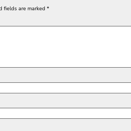
d fields are marked
*