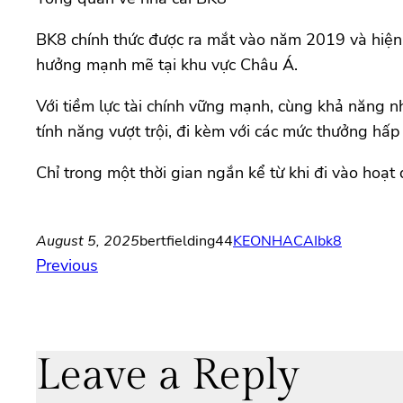
BK8 chính thức được ra mắt vào năm 2019 và hiện 
hưởng mạnh mẽ tại khu vực Châu Á.
Với tiềm lực tài chính vững mạnh, cùng khả năng 
tính năng vượt trội, đi kèm với các mức thưởng hấp
Chỉ trong một thời gian ngắn kể từ khi đi vào hoạ
August 5, 2025
bertfielding44
KEONHACAI
bk8
Previous
Leave a Reply