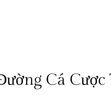
Đường Cá Cược 