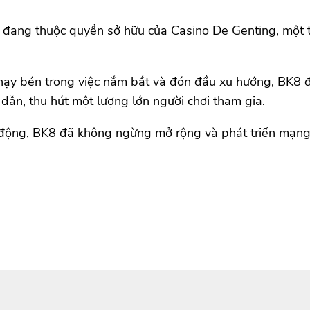
đang thuộc quyền sở hữu của Casino De Genting, một t
hạy bén trong việc nắm bắt và đón đầu xu hướng, BK8 đ
 dẫn, thu hút một lượng lớn người chơi tham gia.
t động, BK8 đã không ngừng mở rộng và phát triển mạng 