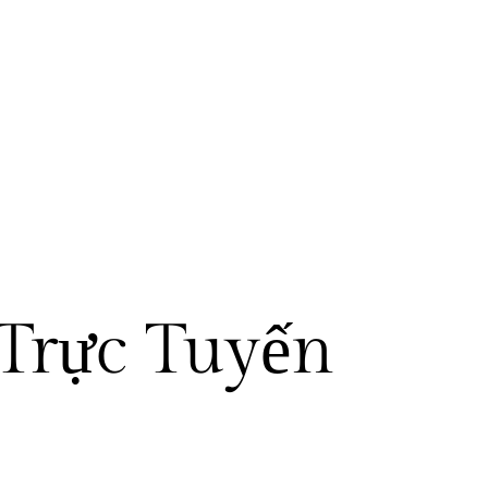
Trực Tuyến