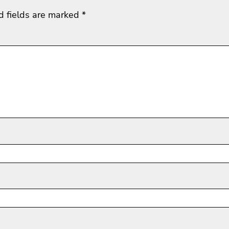
d fields are marked
*