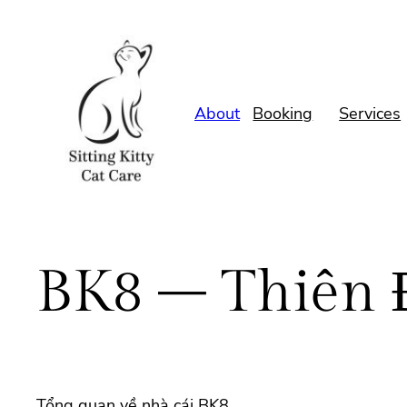
Skip
to
content
About
Booking
Services
BK8 – Thiên 
Tổng quan về nhà cái BK8