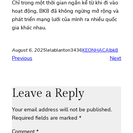
Chỉ trong một thời gian ngắn kể từ khi đi vào
hoạt động, BK8 đã không ngừng mở rộng và
phát triển mạng lưới của mình ra nhiều quốc
gia khác nhau.
August 6, 2025
lelablanton3436
KEONHACAI
bk8
Previous
Next
Leave a Reply
Your email address will not be published.
Required fields are marked
*
Comment
*