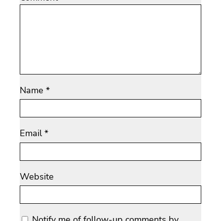
Name
*
Email
*
Website
Notify me of follow-up comments by