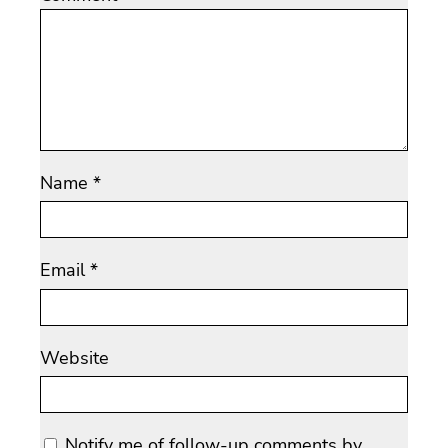
Name
*
Email
*
Website
Notify me of follow-up comments by