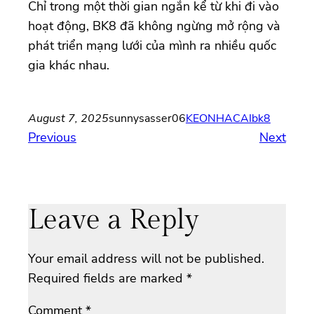
Chỉ trong một thời gian ngắn kể từ khi đi vào
hoạt động, BK8 đã không ngừng mở rộng và
phát triển mạng lưới của mình ra nhiều quốc
gia khác nhau.
August 7, 2025
sunnysasser06
KEONHACAI
bk8
Previous
Next
Leave a Reply
Your email address will not be published.
Required fields are marked
*
Comment
*