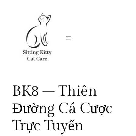
Skip
to
content
BK8 – Thiên
Đường Cá Cược
Trực Tuyến