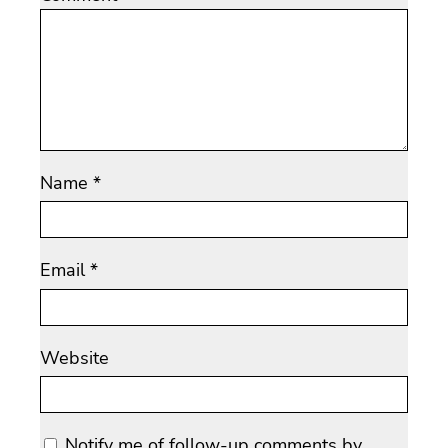
Name
*
Email
*
Website
Notify me of follow-up comments by