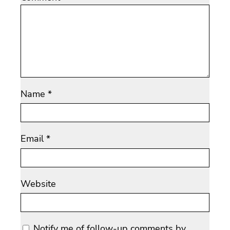
Name
*
Email
*
Website
Notify me of follow-up comments by