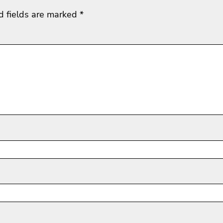
d fields are marked
*