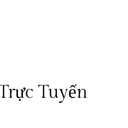
Trực Tuyến