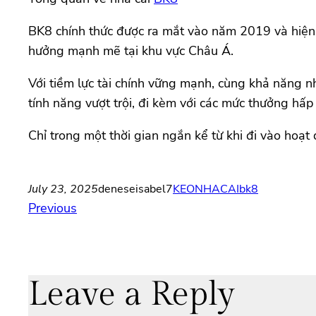
BK8 chính thức được ra mắt vào năm 2019 và hiện 
hưởng mạnh mẽ tại khu vực Châu Á.
Với tiềm lực tài chính vững mạnh, cùng khả năng n
tính năng vượt trội, đi kèm với các mức thưởng hấp
Chỉ trong một thời gian ngắn kể từ khi đi vào hoạ
July 23, 2025
deneseisabel7
KEONHACAI
bk8
Previous
Leave a Reply