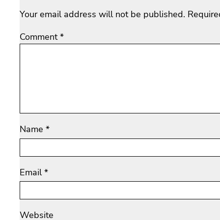
Your email address will not be published.
Require
Comment
*
Name
*
Email
*
Website