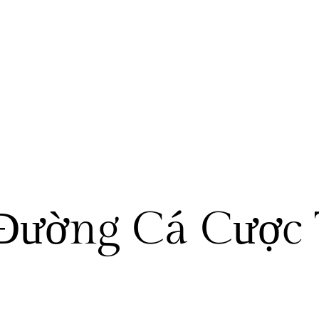
Đường Cá Cược 