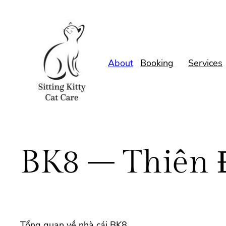
Skip
to
content
About
Booking
Services
BK8 – Thiên 
Tổng quan về nhà cái BK8