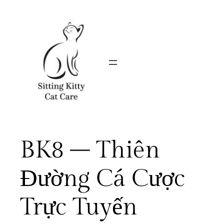
Skip
to
content
BK8 – Thiên
Đường Cá Cược
Trực Tuyến