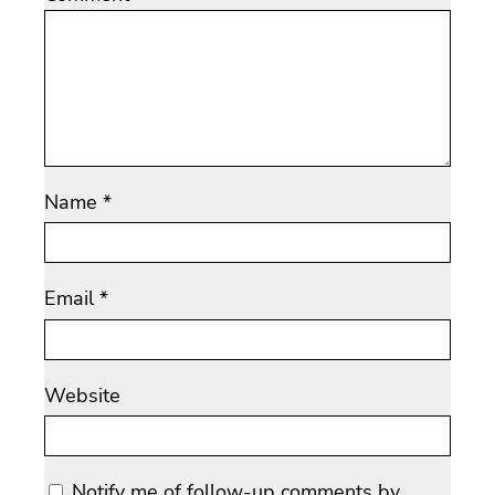
Name
*
Email
*
Website
Notify me of follow-up comments by