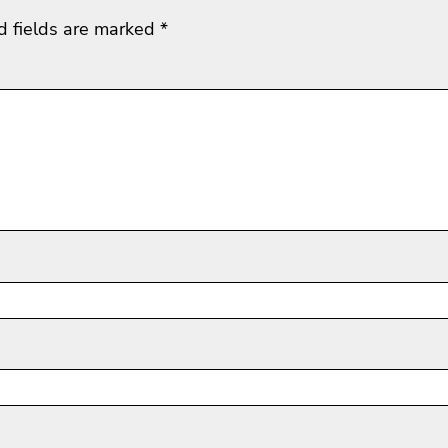
d fields are marked
*