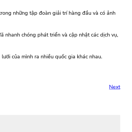
rong những tập đoàn giải trí hàng đầu và có ảnh
ã nhanh chóng phát triển và cập nhật các dịch vụ,
ưới của mình ra nhiều quốc gia khác nhau.
Next