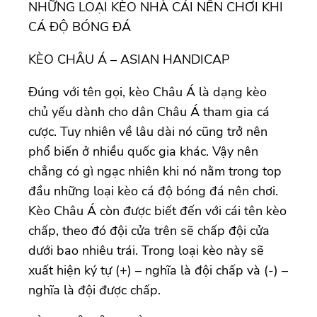
NHỮNG LOẠI KÈO NHÀ CÁI NÊN CHƠI KHI
CÁ ĐỘ BÓNG ĐÁ
KÈO CHÂU Á – ASIAN HANDICAP
Đúng với tên gọi, kèo Châu Á là dạng kèo
chủ yếu dành cho dân Châu Á tham gia cá
cược. Tuy nhiên về lâu dài nó cũng trở nên
phổ biến ở nhiều quốc gia khác. Vậy nên
chẳng có gì ngạc nhiên khi nó nằm trong top
đầu những loại kèo cá độ bóng đá nên chơi.
Kèo Châu Á còn được biết đến với cái tên kèo
chấp, theo đó đội cửa trên sẽ chấp đội cửa
dưới bao nhiêu trái. Trong loại kèo này sẽ
xuất hiện ký tự (+) – nghĩa là đội chấp và (-) –
nghĩa là đội được chấp.