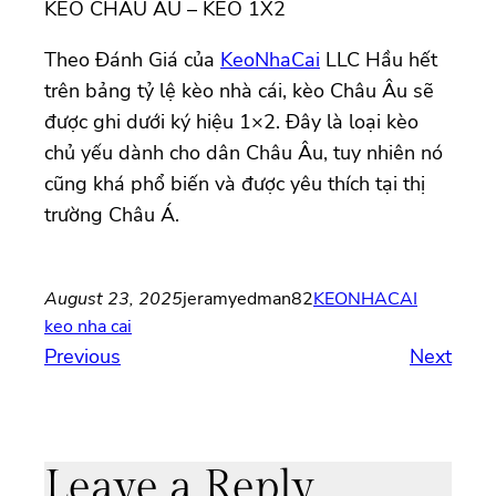
KÈO CHÂU ÂU – KÈO 1X2
Theo Đánh Giá của
KeoNhaCai
LLC Hầu hết
trên bảng tỷ lệ kèo nhà cái, kèo Châu Âu sẽ
được ghi dưới ký hiệu 1×2. Đây là loại kèo
chủ yếu dành cho dân Châu Âu, tuy nhiên nó
cũng khá phổ biến và được yêu thích tại thị
trường Châu Á.
August 23, 2025
jeramyedman82
KEONHACAI
keo nha cai
Previous
Next
Leave a Reply