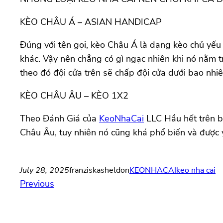
KÈO CHÂU Á – ASIAN HANDICAP
Đúng với tên gọi, kèo Châu Á là dạng kèo chủ yếu 
khác. Vậy nên chẳng có gì ngạc nhiên khi nó nằm t
theo đó đội cửa trên sẽ chấp đội cửa dưới bao nhiêu
KÈO CHÂU ÂU – KÈO 1X2
Theo Đánh Giá của
KeoNhaCai
LLC Hầu hết trên bả
Châu Âu, tuy nhiên nó cũng khá phổ biến và được y
July 28, 2025
franziskasheldon
KEONHACAI
keo nha cai
Previous