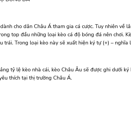
dành cho dân Châu Á tham gia cá cược. Tuy nhiên về lâ
rong top đầu những loại kèo cá độ bóng đá nên chơi. Kè
 trái. Trong loại kèo này sẽ xuất hiện ký tự (+) – nghĩa 
ng tỷ lệ kèo nhà cái, kèo Châu Âu sẽ được ghi dưới ký 
êu thích tại thị trường Châu Á.