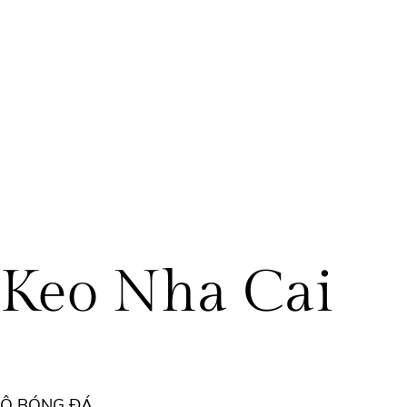
eo Nha Cai
ĐỘ BÓNG ĐÁ