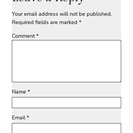
Your email address will not be published.
Required fields are marked
*
Comment
*
Name
*
Email
*