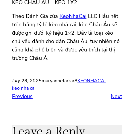
KÈO CHÂU ÂU – KÈO 1X2
Theo Đánh Giá của
KeoNhaCai
LLC Hầu hết
trên bảng tỷ lệ kèo nhà cái, kèo Châu Âu sẽ
được ghi dưới ký hiệu 1×2. Đây là loại kèo
chủ yếu dành cho dân Châu Âu, tuy nhiên nó
cũng khá phổ biến và được yêu thích tại thị
trường Châu Á.
July 29, 2025
maryannefarrar8
KEONHACAI
keo nha cai
Previous
Next
Leave a Reply