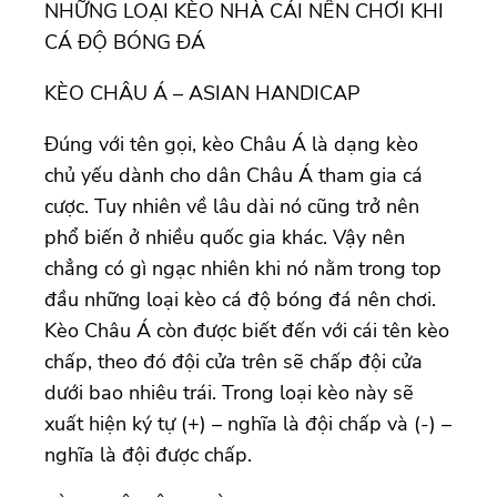
NHỮNG LOẠI KÈO NHÀ CÁI NÊN CHƠI KHI
CÁ ĐỘ BÓNG ĐÁ
KÈO CHÂU Á – ASIAN HANDICAP
Đúng với tên gọi, kèo Châu Á là dạng kèo
chủ yếu dành cho dân Châu Á tham gia cá
cược. Tuy nhiên về lâu dài nó cũng trở nên
phổ biến ở nhiều quốc gia khác. Vậy nên
chẳng có gì ngạc nhiên khi nó nằm trong top
đầu những loại kèo cá độ bóng đá nên chơi.
Kèo Châu Á còn được biết đến với cái tên kèo
chấp, theo đó đội cửa trên sẽ chấp đội cửa
dưới bao nhiêu trái. Trong loại kèo này sẽ
xuất hiện ký tự (+) – nghĩa là đội chấp và (-) –
nghĩa là đội được chấp.